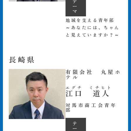
テ
ー
マ
地域を支える青年部
～あなたには、ちゃん
と見えていますか？～
長崎県
有限会社 丸屋ホ
テル
エグチ ミチヒト
江口 道人
対馬市商工会青年
部
テ
ー