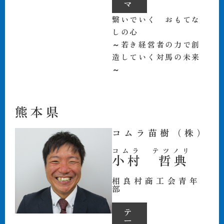
マ
繋いでいく おもてな
しの心
～若き経営者の力で創
造していく対馬の未来
～
熊本県
コムラ苗樹（株）
コムラ テツノリ
小村 哲典
相良村商工会青年
部
テ
ー