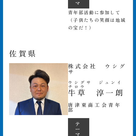
マ
青年部活動に参加して
（子供たちの笑顔は地域
の宝だ！）
佐賀県
株式会社 ウシグ
サ
ウシグサ ジュンイ
チロウ
牛草 淳一朗
唐津東商工会青年
部
テ
ー
マ