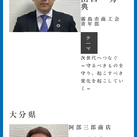
典
霧島市商工会
青年部
テ
ー
マ
次世代へつなぐ
～守るべきものを
守り、起こすべき
変化を起こしてい
く～
大分県
阿部三郎商店